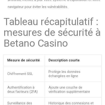
navigateur pour éviter les vulnérabilités.
Tableau récapitulatif :
mesures de sécurité à
Betano Casino
Mesure de sécurité
Description courte
Protège les données
Chiffrement SSL
échangées en ligne
Authentification à
Ajoute une couche de
deux facteurs (2FA)
vérification supplémentaire
Surveillance des
Historique des connexions et