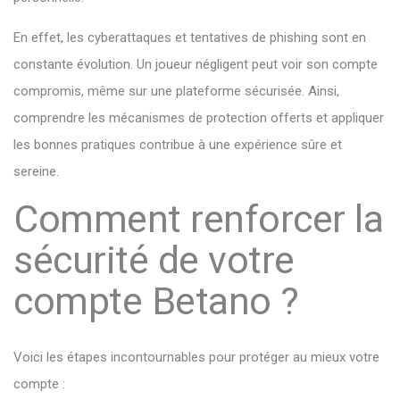
En effet, les cyberattaques et tentatives de phishing sont en
constante évolution. Un joueur négligent peut voir son compte
compromis, même sur une plateforme sécurisée. Ainsi,
comprendre les mécanismes de protection offerts et appliquer
les bonnes pratiques contribue à une expérience sûre et
sereine.
Comment renforcer la
sécurité de votre
compte Betano ?
Voici les étapes incontournables pour protéger au mieux votre
compte :