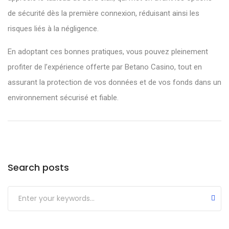
de sécurité dès la première connexion, réduisant ainsi les
risques liés à la négligence.
En adoptant ces bonnes pratiques, vous pouvez pleinement
profiter de l’expérience offerte par Betano Casino, tout en
assurant la protection de vos données et de vos fonds dans un
environnement sécurisé et fiable.
Search posts
Submit