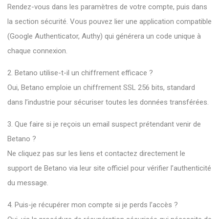
Rendez-vous dans les paramètres de votre compte, puis dans
la section sécurité. Vous pouvez lier une application compatible
(Google Authenticator, Authy) qui générera un code unique à
chaque connexion.
2. Betano utilise-t-il un chiffrement efficace ?
Oui, Betano emploie un chiffrement SSL 256 bits, standard
dans l’industrie pour sécuriser toutes les données transférées.
3. Que faire si je reçois un email suspect prétendant venir de
Betano ?
Ne cliquez pas sur les liens et contactez directement le
support de Betano via leur site officiel pour vérifier l’authenticité
du message.
4. Puis-je récupérer mon compte si je perds l’accès ?