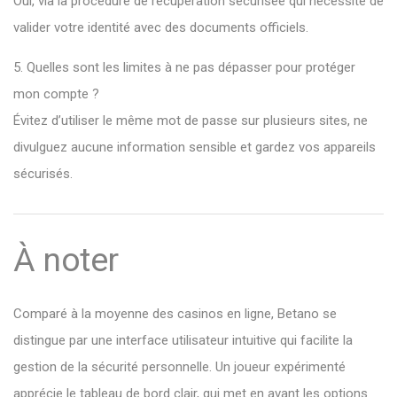
Oui, via la procédure de récupération sécurisée qui nécessite de
valider votre identité avec des documents officiels.
5. Quelles sont les limites à ne pas dépasser pour protéger
mon compte ?
Évitez d’utiliser le même mot de passe sur plusieurs sites, ne
divulguez aucune information sensible et gardez vos appareils
sécurisés.
À noter
Comparé à la moyenne des casinos en ligne, Betano se
distingue par une interface utilisateur intuitive qui facilite la
gestion de la sécurité personnelle. Un joueur expérimenté
apprécie le tableau de bord clair, qui met en avant les options