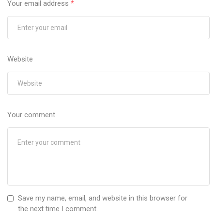
Your email address
*
Website
Your comment
Save my name, email, and website in this browser for
the next time I comment.