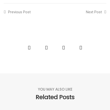
Previous Post
Next Post
YOU MAY ALSO LIKE
Related Posts