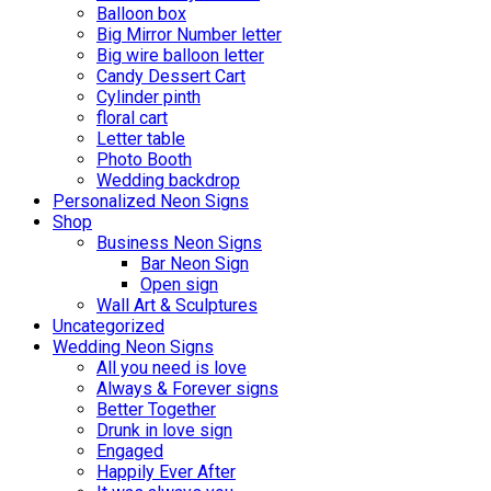
Balloon box
Big Mirror Number letter
Big wire balloon letter
Candy Dessert Cart
Cylinder pinth
floral cart
Letter table
Photo Booth
Wedding backdrop
Personalized Neon Signs
Shop
Business Neon Signs
Bar Neon Sign
Open sign
Wall Art & Sculptures
Uncategorized
Wedding Neon Signs
All you need is love
Always & Forever signs
Better Together
Drunk in love sign
Engaged
Happily Ever After