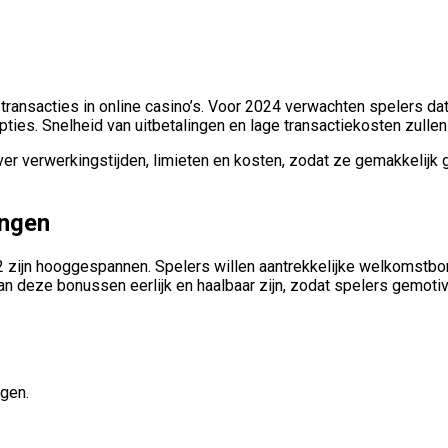
transacties in online casino’s. Voor 2024 verwachten spelers da
es. Snelheid van uitbetalingen en lage transactiekosten zullen o
over verwerkingstijden, limieten en kosten, zodat ze gemakkelij
ingen
zijn hooggespannen. Spelers willen aantrekkelijke welkomstbo
an deze bonussen eerlijk en haalbaar zijn, zodat spelers gemotive
gen.