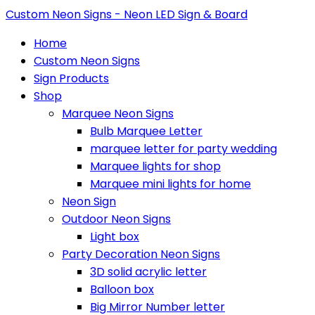
Custom Neon Signs - Neon LED Sign & Board
Home
Custom Neon Signs
Sign Products
Shop
Marquee Neon Signs
Bulb Marquee Letter
marquee letter for party wedding
Marquee lights for shop
Marquee mini lights for home
Neon Sign
Outdoor Neon Signs
Light box
Party Decoration Neon Signs
3D solid acrylic letter
Balloon box
Big Mirror Number letter