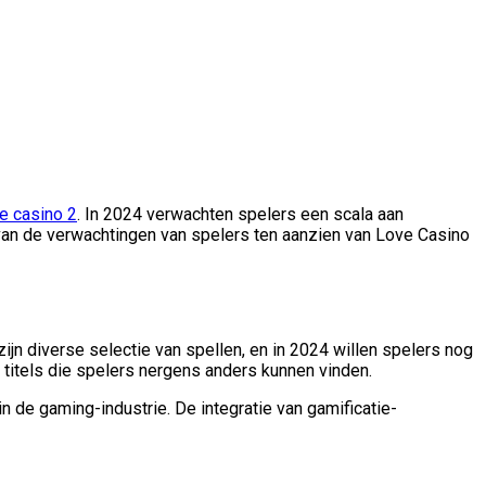
e casino 2
. In 2024 verwachten spelers een scala aan
 van de verwachtingen van spelers ten aanzien van Love Casino
ijn diverse selectie van spellen, en in 2024 willen spelers nog
 titels die spelers nergens anders kunnen vinden.
 de gaming-industrie. De integratie van gamificatie-