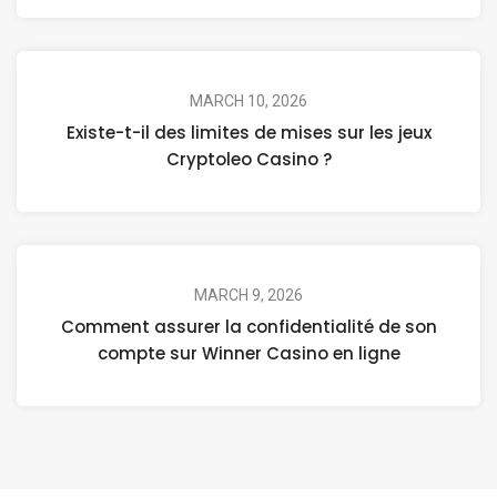
MARCH 10, 2026
Existe-t-il des limites de mises sur les jeux
Cryptoleo Casino ?
MARCH 9, 2026
Comment assurer la confidentialité de son
compte sur Winner Casino en ligne