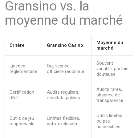
Gransino vs. la
moyenne du marché
Moyenne du
Critère
Gransino Casino
marché
Souvent
Licence
Oui, licence
variable, parfois
réglementaire
officielle reconnue
douteuse
Audits rares,
Certification
Audits réguliers,
absence de
RNG
résultats publics
transparence
Outils limités
Outils de jeu
Limites flexibles,
ou peu
responsable
auto-exclusion
accessibles