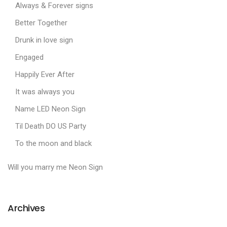
Always & Forever signs
Better Together
Drunk in love sign
Engaged
Happily Ever After
It was always you
Name LED Neon Sign
Til Death DO US Party
To the moon and black
Will you marry me Neon Sign
Archives