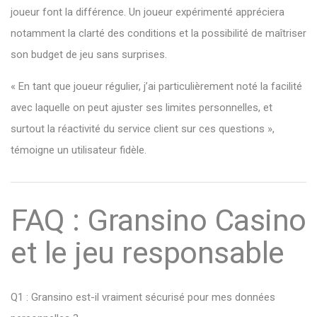
joueur font la différence. Un joueur expérimenté appréciera
notamment la clarté des conditions et la possibilité de maîtriser
son budget de jeu sans surprises.
« En tant que joueur régulier, j’ai particulièrement noté la facilité
avec laquelle on peut ajuster ses limites personnelles, et
surtout la réactivité du service client sur ces questions »,
témoigne un utilisateur fidèle.
FAQ : Gransino Casino
et le jeu responsable
Q1 : Gransino est-il vraiment sécurisé pour mes données