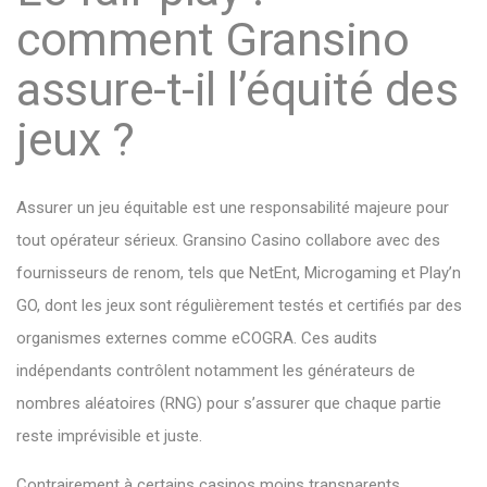
comment Gransino
assure-t-il l’équité des
jeux ?
Assurer un jeu équitable est une responsabilité majeure pour
tout opérateur sérieux. Gransino Casino collabore avec des
fournisseurs de renom, tels que NetEnt, Microgaming et Play’n
GO, dont les jeux sont régulièrement testés et certifiés par des
organismes externes comme eCOGRA. Ces audits
indépendants contrôlent notamment les générateurs de
nombres aléatoires (RNG) pour s’assurer que chaque partie
reste imprévisible et juste.
Contrairement à certains casinos moins transparents,