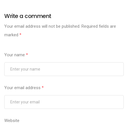
Write a comment
Your email address will not be published.
Required fields are
marked
*
Your name
*
Your email address
*
Website