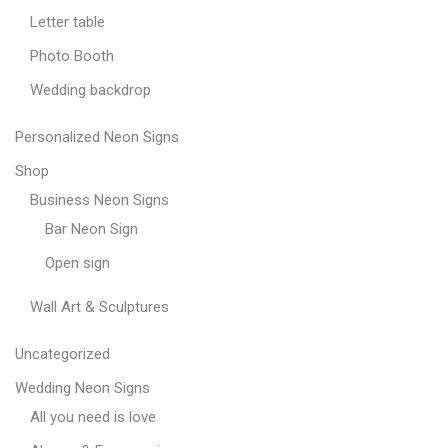
Letter table
Photo Booth
Wedding backdrop
Personalized Neon Signs
Shop
Business Neon Signs
Bar Neon Sign
Open sign
Wall Art & Sculptures
Uncategorized
Wedding Neon Signs
All you need is love