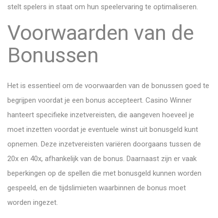
stelt spelers in staat om hun speelervaring te optimaliseren.
Voorwaarden van de
Bonussen
Het is essentieel om de voorwaarden van de bonussen goed te
begrijpen voordat je een bonus accepteert. Casino Winner
hanteert specifieke inzetvereisten, die aangeven hoeveel je
moet inzetten voordat je eventuele winst uit bonusgeld kunt
opnemen. Deze inzetvereisten variëren doorgaans tussen de
20x en 40x, afhankelijk van de bonus. Daarnaast zijn er vaak
beperkingen op de spellen die met bonusgeld kunnen worden
gespeeld, en de tijdslimieten waarbinnen de bonus moet
worden ingezet.